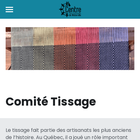
Accueil
Le centre
Programmation
Déménagement
Histoire et mission
Comités
Activités culturelles
Conseil d'administration
Cours enfants et adultes
Location
Accès-Nature
Équipe
Moulin à coudre
Danse trad
Ponctuelles
Rechercher
Comité Tissage
Les amiEs du CCCW!
Groupes de soutien
Tissage
Regulières
Financement
Café des aînés
Répare-tes-trucs
Contactez-nous
Le tissage fait partie des artisanats les plus anciens 
Ruche d'Art
de l’histoire. Au Québec, il a joué un rôle important 